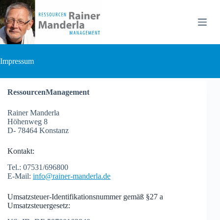
Zum
Inhalt
springen
Impressum
RessourcenManagement
Rainer Manderla
Höhenweg 8
D- 78464 Konstanz
Kontakt:
Tel.: 07531/696800
E-Mail:
info@rainer-manderla.de
Umsatzsteuer-Identifikationsnummer gemäß §27 a
Umsatzsteuergesetz: